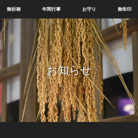
御祈祷
年間行事
お守り
御朱印
お知らせ