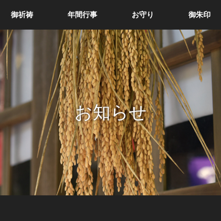
御祈祷
年間行事
お守り
御朱印
お知らせ