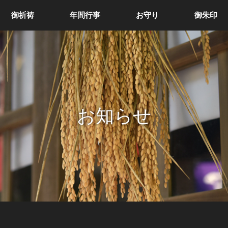
御祈祷
年間行事
お守り
御朱印
お知らせ