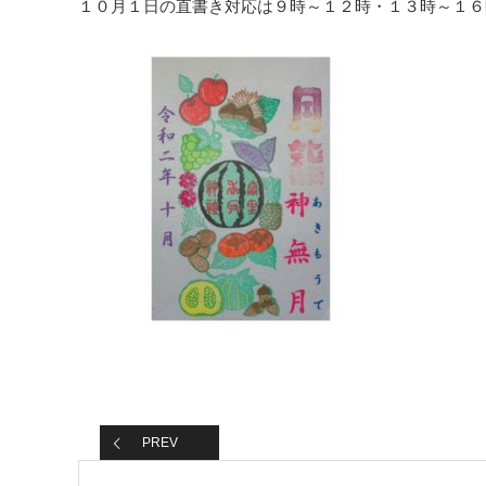
１０月１日の直書き対応は９時～１２時・１３時～１６
PREV