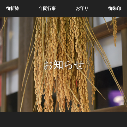
御祈祷
年間行事
お守り
御朱印
お知らせ