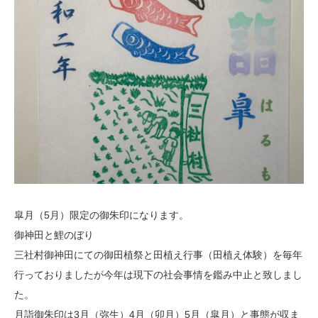
皐月（5月）限定の御朱印になります。
御神田と鯉のぼり
三社村御神田にての御田植祭と田植え行事（田植え体験）を毎年
行っておりましたが今年は現下の社会事情を鑑み中止と致しまし
た。
月詣御朱印は3月（弥生）4月（卯月）5月（皐月）と事態が収ま